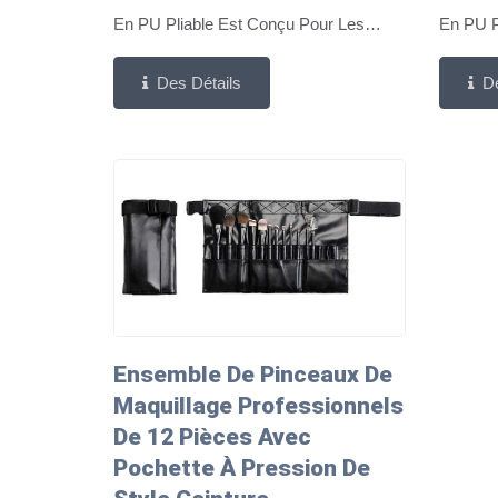
En PU Pliable Est Conçu Pour Les
En PU P
Marques Ciblant Les Institutions De
Marques
Des Détails
De
Formation En Maquillage, Les Écoles
Professi
De Beauté Et Le Marché...
De Gam
Précisio
Ensemble De Pinceaux De
Maquillage Professionnels
De 12 Pièces Avec
Pochette À Pression De