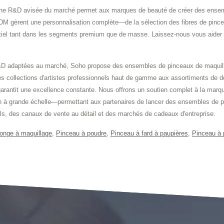
une R&D avisée du marché permet aux marques de beauté de créer des ensembl
gèrent une personnalisation complète—de la sélection des fibres de pincea
el tant dans les segments premium que de masse. Laissez-nous vous aider à dé
 R&D adaptées au marché, Soho propose des ensembles de pinceaux de maquill
ollections d'artistes professionnels haut de gamme aux assortiments de détai
 garantit une excellence constante. Nous offrons un soutien complet à la mar
on à grande échelle—permettant aux partenaires de lancer des ensembles de pin
ls, des canaux de vente au détail et des marchés de cadeaux d'entreprise.
onge à maquillage
,
Pinceau à poudre
,
Pinceau à fard à paupières
,
Pinceau à 