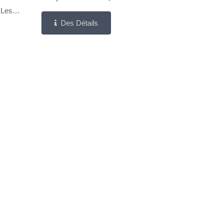
 Les
Professionnels Et Les Studios De
Des Détails
tion De
Beauté Qui Privilégient L'efficacité Et Un
ionnée,
Espace De Travail Bien...