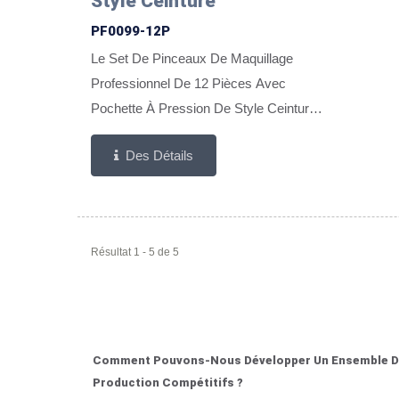
Style Ceinture
PF0099-12P
Le Set De Pinceaux De Maquillage
Professionnel De 12 Pièces Avec
Pochette À Pression De Style Ceinture
Est Conçu Pour Les Maquilleurs
Des Détails
Professionnels, Les Stylistes De
Mariage Et Les Équipes De Beauté...
Résultat 1 - 5 de 5
Comment Pouvons-Nous Développer Un Ensemble De P
Production Compétitifs ?