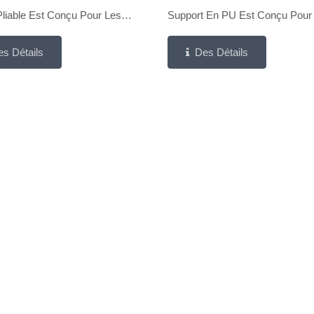
liable Est Conçu Pour Les
Support En PU Est Conçu Pour
 Servant Des Maquilleurs
Marques Recherchant Une Solu
s Détails
Des Détails
onnels Et Des Utilisateurs Haut
Pinceaux Soigneusement Sélect
me Qui Exigent Une
De Haute Qualité Et Portable...
n...