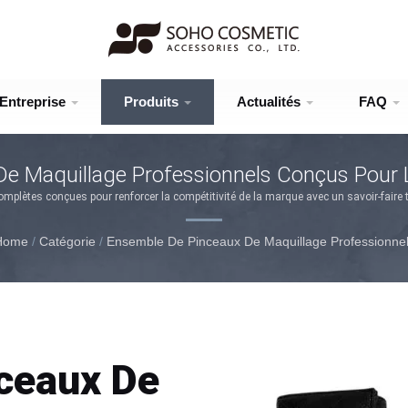
Entreprise
Produits
Actualités
FAQ
e Maquillage Professionnels Conçus Pour 
plètes conçues pour renforcer la compétitivité de la marque avec un savoir-faire tr
Home
/
Catégorie
/
Ensemble De Pinceaux De Maquillage Professionne
ceaux De