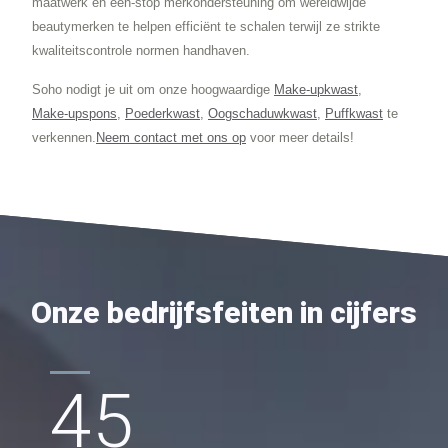
maatwerk en één-stop merkondersteuning om wereldwijde
beautymerken te helpen efficiënt te schalen terwijl ze strikte
kwaliteitscontrole normen handhaven.
Soho nodigt je uit om onze hoogwaardige
Make-upkwast
,
Make-upspons
,
Poederkwast
,
Oogschaduwkwast
,
Puffkwast
te
verkennen.
Neem contact met ons op
voor meer details!
Onze bedrijfsfeiten in cijfers
45