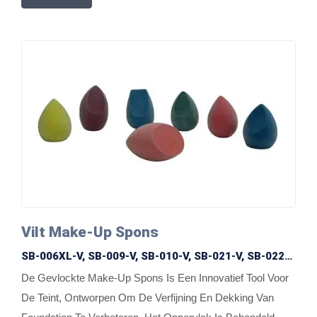
Vilt Make-Up Spons
SB-006XL-V, SB-009-V, SB-010-V, SB-021-V, SB-022-
V, SB-023-V, SB-024-V
De Gevlockte Make-Up Spons Is Een Innovatief Tool Voor
De Teint, Ontworpen Om De Verfijning En Dekking Van