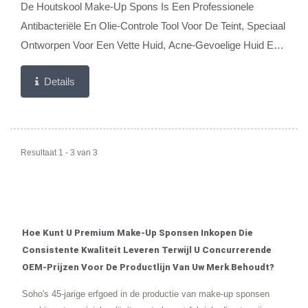
SC-0026BC SC-0028BC, SC-0041BC, SC-0042BC,
De Houtskool Make-Up Spons Is Een Professionele
SC0043BC
Antibacteriële En Olie-Controle Tool Voor De Teint, Speciaal
Ontworpen Voor Een Vette Huid, Acne-Gevoelige Huid En
Vochtige Zomerse Klimaten. Gemaakt Van Niet-Latex...
Details
Resultaat 1 - 3 van 3
Hoe Kunt U Premium Make-Up Sponsen Inkopen Die
Consistente Kwaliteit Leveren Terwijl U Concurrerende
OEM-Prijzen Voor De Productlijn Van Uw Merk Behoudt?
Soho's 45-jarige erfgoed in de productie van make-up sponsen