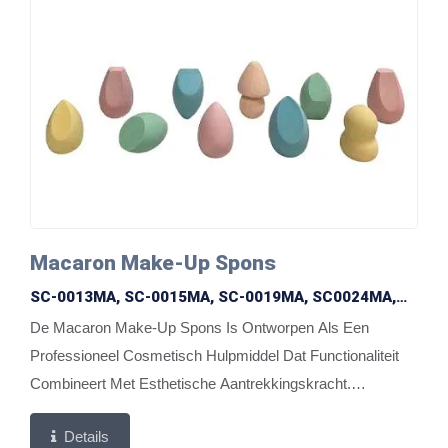
Macaron Make-Up Spons
SC-0013MA, SC-0015MA, SC-0019MA, SC0024MA,
SC-0026MA SC-0028MA, SC-0041MA, SC-0042MA,
De Macaron Make-Up Spons Is Ontworpen Als Een
SC0043MA, SC-0044MA
Professioneel Cosmetisch Hulpmiddel Dat Functionaliteit
Combineert Met Esthetische Aantrekkingskracht.
Geïnspireerd Door Franse Macaron Desserts, Bevat De
Details
Collectie...