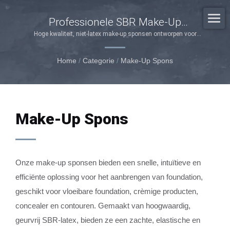
Professionele SBR Make-Up
Sponsen Voor Perfecte Foundation
Hoge kwaliteit, niet-latex make-up sponsen ontworpen voor
vloeibare foundation, crèmeproducten en contouren met
Aanbreng
superieure hechting en een natuurlijke afwerking
Home
/
Categorie
/
Make-Up Spons
Make-Up Spons
Onze make-up sponsen bieden een snelle, intuïtieve en
efficiënte oplossing voor het aanbrengen van foundation,
geschikt voor vloeibare foundation, crèmige producten,
concealer en contouren. Gemaakt van hoogwaardig,
geurvrij SBR-latex, bieden ze een zachte, elastische en