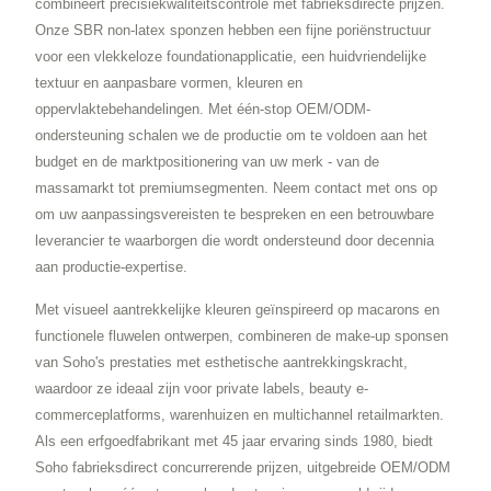
combineert precisiekwaliteitscontrole met fabrieksdirecte prijzen.
Onze SBR non-latex sponzen hebben een fijne poriënstructuur
voor een vlekkeloze foundationapplicatie, een huidvriendelijke
textuur en aanpasbare vormen, kleuren en
oppervlaktebehandelingen. Met één-stop OEM/ODM-
ondersteuning schalen we de productie om te voldoen aan het
budget en de marktpositionering van uw merk - van de
massamarkt tot premiumsegmenten. Neem contact met ons op
om uw aanpassingsvereisten te bespreken en een betrouwbare
leverancier te waarborgen die wordt ondersteund door decennia
aan productie-expertise.
Met visueel aantrekkelijke kleuren geïnspireerd op macarons en
functionele fluwelen ontwerpen, combineren de make-up sponsen
van Soho's prestaties met esthetische aantrekkingskracht,
waardoor ze ideaal zijn voor private labels, beauty e-
commerceplatforms, warenhuizen en multichannel retailmarkten.
Als een erfgoedfabrikant met 45 jaar ervaring sinds 1980, biedt
Soho fabrieksdirect concurrerende prijzen, uitgebreide OEM/ODM