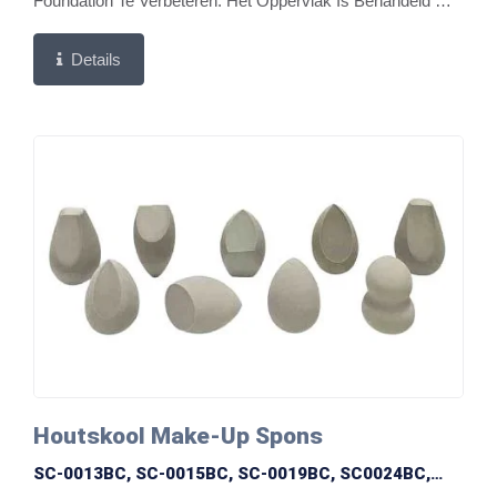
Foundation Te Verbeteren. Het Oppervlak Is Behandeld Met
Geavanceerde Micro-Vlokkentechnologie,...
Details
Houtskool Make-Up Spons
SC-0013BC, SC-0015BC, SC-0019BC, SC0024BC,