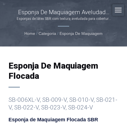
Esponja De Maquiagem Aveludada
Premium – Projetada Com Precisão
Esponjas de látex SBR com textura aveludada para cobertura
aprimorada, proteção da pele sensível e personalização da
Para Resultados Profissionais
marca
Home
/
Categoria
/
Esponja De Maquiagem
Esponja De Maquiagem
Flocada
SB-006XL-V, SB-009-V, SB-010-V, SB-021-
V, SB-022-V, SB-023-V, SB-024-V
Esponja de Maquiagem Flocada SBR