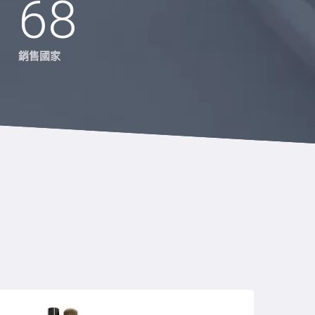
68
銷售國家