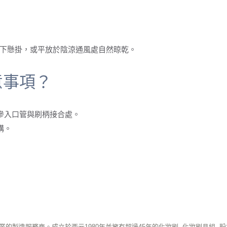
下懸掛，或平放於陰涼通風處自然晾乾。
意事項？
滲入口管與刷柄接合處。
構。
造服務商。成立於西元1980年並擁有超過45年的化妝刷, 化妝刷具組, 粉撲刷