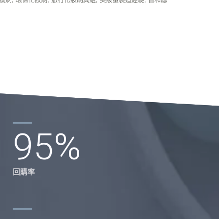
95
%
回購率