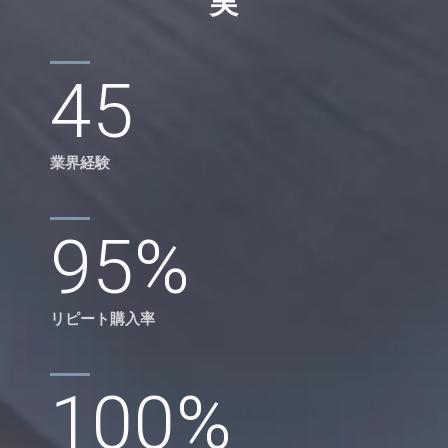
実
45
業界経験
95
%
リピート購入率
100
%