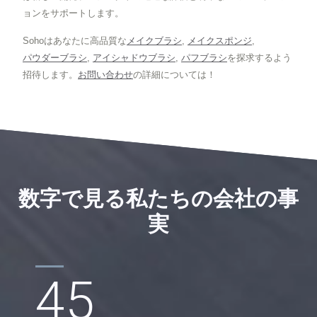
ョンをサポートします。
Sohoはあなたに高品質な
メイクブラシ
,
メイクスポンジ
,
パウダーブラシ
,
アイシャドウブラシ
,
パフブラシ
を探求するよう
招待します。
お問い合わせ
の詳細については！
数字で見る私たちの会社の事
実
45