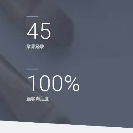
ち
45
業界経験
100
%
顧客満足度