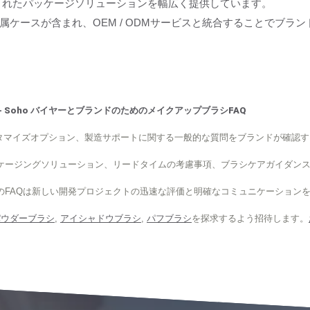
ズされたパッケージソリューションを幅広く提供しています。
ケースが含まれ、OEM / ODMサービスと統合することでブラ
 Soho バイヤーとブランドのためのメイクアップブラシFAQ
発、カスタマイズオプション、製造サポートに関する一般的な質問をブランドが確認
ケージングソリューション、リードタイムの考慮事項、ブラシケアガイダン
のFAQは新しい開発プロジェクトの迅速な評価と明確なコミュニケーション
パウダーブラシ
,
アイシャドウブラシ
,
パフブラシ
を探求するよう招待します。