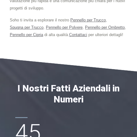
valutazione più rapida e una comunicazione più chiara per i nuovi
progetti di sviluppo.
Soho ti invita a esplorare il nostro
Pennello per Trucco
,
Spugna per Trucco
,
Pennello per Polvere
,
Pennello per Ombretto
,
Pennello per Cipria
di alta qualità.
Contattaci
per ulteriori dettagli!
I Nostri Fatti Aziendali in
Numeri
45