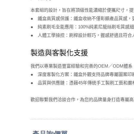
本套組的設計，旨在將頂級性能濃縮於便攜尺寸，提
● 鐵盒高質感保護：鐵盒收納不僅彰顯產品質感，
● 純素刷毛全能應用：100%純素尼龍絲刷毛質
● 人體工學操控：刷桿設計輕巧，握感舒適且符合
製造與客製化支援
我們以專業製造豐富經驗和完善的OEM／ODM體
● 深度客製化方案：鐵盒外觀支持品牌專屬圖案印
● 品質與供應鏈：憑藉45年傳統手工製刷工藝和嚴
歡迎聯繫我們洽談合作，為您的品牌量身打造專屬高