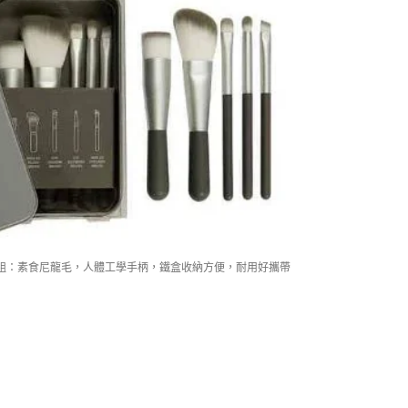
盒刷組：素食尼龍毛，人體工學手柄，鐵盒收納方便，耐用好攜帶