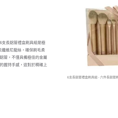
6支長鋁管禮盒刷具組是極
素纖維尼龍絲，確保刷毛柔
鋁管，不僅具備極佳的金屬
的握持手感，這對於精確上
6支長鋁管禮盒刷具組 - 六件長鋁