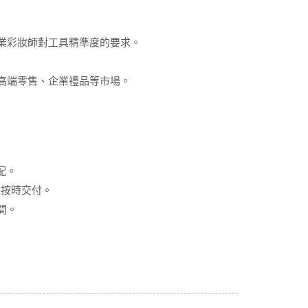
業彩妝師對工具精準度的要求。
高端零售、企業禮品等市場。
配。
保按時交付。
間。