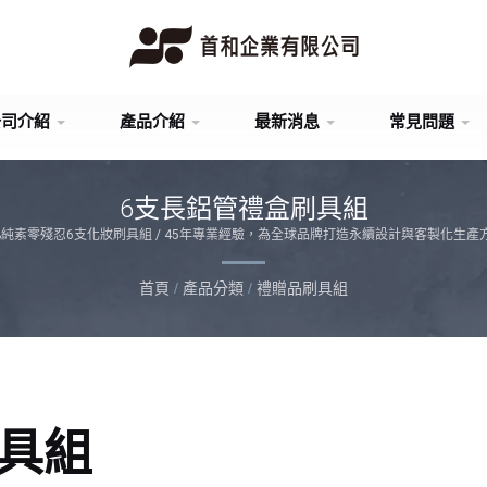
公司介紹
產品介紹
最新消息
常見問題
6支長鋁管禮盒刷具組
0%純素零殘忍6支化妝刷具組 / 45年專業經驗，為全球品牌打造永續設計與客製化生產
首頁
/
產品分類
/
禮贈品刷具組
具組