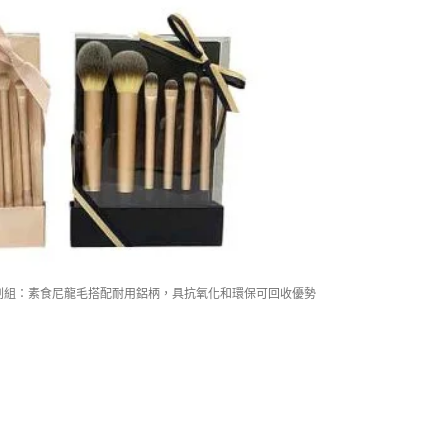
管刷組：素食尼龍毛搭配耐用鋁柄，具抗氧化和環保可回收優勢