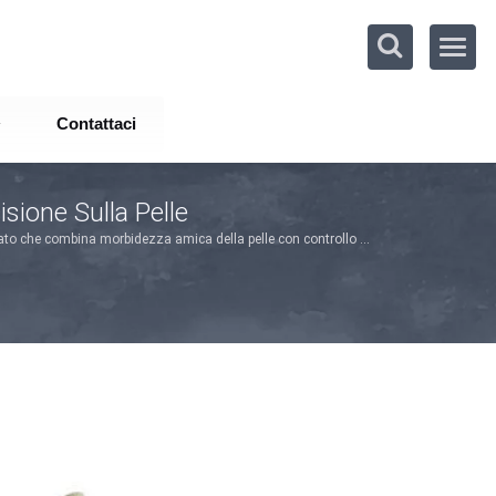
Contattaci
sione Sulla Pelle
zzato che combina morbidezza amica della pelle con controllo di