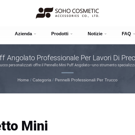
Azienda
Prodotti
Notizie
FAQ
ff Angolato Professionale Per Lavori Di Preci
r trucco personalizzati offre il Pennello Mini Puff Angolato—uno strumento speciali
precisione per l'applicazione e la correzione dettagliata del trucco di base.
Home
/
Categoria
/
Pennelli Professionali Per Trucco
tto Mini