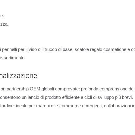
e.
ezza.
i pennelli per il viso o il trucco di base, scatole regalo cosmetiche e co
l'assortimento.
nalizzazione
con partnership OEM globali comprovate: profonda comprensione dei req
nsentono un lancio di prodotto efficiente e cicli di sviluppo più brevi.
'ordine: ideale per marchi di e-commerce emergenti, collaborazioni in 