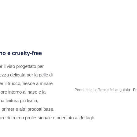
o e cruelty-free
r il viso progettato per
zza delicata per la pelle di
er il trucco, riesce a mirare
Pennello a soffietto mini angolato - Pe
ore intorno al naso e la
contorni per una maggiore 
a finitura più liscia,
 primer e altri prodotti base,
e di trucco professionale e orientato ai dettagli.