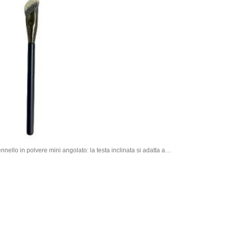
nnello in polvere mini angolato: la testa inclinata si adatta ai
precisione ed efficienza nel lavoro di dettaglio.