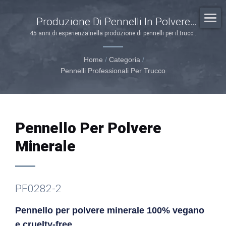
Produzione Di Pennelli In Polvere
Minerale Professionali Da Soho
45 anni di esperienza nella produzione di pennelli per il trucco
di precisione al servizio dei marchi di bellezza globali con
soluzioni di accessori cosmetici personalizzati OEM/ODM e
Home
/
Categoria
/
cruelty-free.
Pennelli Professionali Per Trucco
Pennello Per Polvere
Minerale
PF0282-2
Pennello per polvere minerale 100% vegano
e cruelty-free