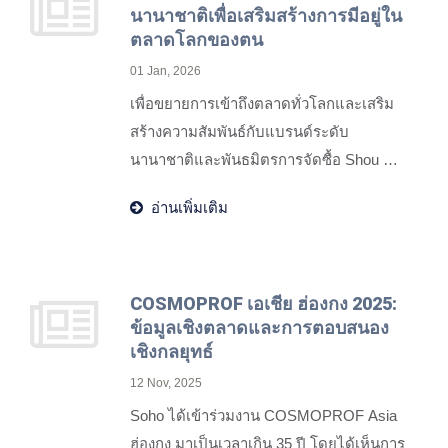
นานาชาติเพื่อเสริมสร้างการมีอยู่ใน
ตลาดโลกของตน
01 Jan, 2026
เพื่อขยายการเข้าถึงตลาดทั่วโลกและเสริม
สร้างความสัมพันธ์กับแบรนด์ระดับ
นานาชาติและพันธมิตรการจัดซื้อ Shou He
ยังคงเข้าร่วมงานแสดงสินค้านานาชาติชั้น
อ่านเพิ่มเติม
นำ. ผ่านการมีปฏิสัมพันธ์โดยตรงและการมี
อยู่ในสถานที่ บริษัทจึงสามารถติดตามแนว
โน้มในอุตสาหกรรมและความต้องการของ
ตลาดได้อย่างใกล้ชิด ในขณะเดียวกันก็
COSMOPROF เอเชีย ฮ่องกง 2025:
ข้อมูลเชิงตลาดและการตอบสนอง
แสดงความสามารถด้านการวิจัยและพัฒนา
เชิงกลยุทธ์
และการผลิตในโซลูชัน OEM/ODM แปรง
เครื่องสำอาง. โดยการมีส่วนร่วมแบบพบปะ
12 Nov, 2025
กับพันธมิตรแบรนด์จากตลาดที่หลากหลาย
Soho ได้เข้าร่วมงาน COSMOPROF Asia
Shou He มุ่งหวังที่จะสร้างความร่วมมือที่มี
ฮ่องกง มาเป็นเวลาเกิน 35 ปี โดยได้เห็นการ